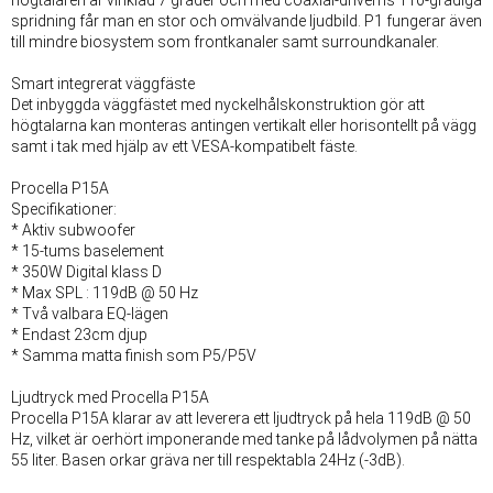
spridning får man en stor och omvälvande ljudbild. P1 fungerar även
till mindre biosystem som frontkanaler samt surroundkanaler.
Smart integrerat väggfäste
Det inbyggda väggfästet med nyckelhålskonstruktion gör att
högtalarna kan monteras antingen vertikalt eller horisontellt på vägg
samt i tak med hjälp av ett VESA-kompatibelt fäste.
Procella P15A
Specifikationer:
* Aktiv subwoofer
* 15-tums baselement
* 350W Digital klass D
* Max SPL : 119dB @ 50 Hz
* Två valbara EQ-lägen
* Endast 23cm djup
* Samma matta finish som P5/P5V
Ljudtryck med Procella P15A
Procella P15A klarar av att leverera ett ljudtryck på hela 119dB @ 50
Hz, vilket är oerhört imponerande med tanke på lådvolymen på nätta
55 liter. Basen orkar gräva ner till respektabla 24Hz (-3dB).