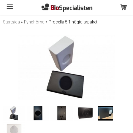
Startsida
»
Fyndhörna
»
Procella 5.1 högtalarpaket