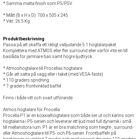
* Samma matta finish som P5/P5V
* Mått (B x H x D): 700 x 505 x 245
* Vikt: 26.5 Kg
Produktbeskrivning
Passa på att skaffa ett riktigt välljudande 5.1 högtalarpaket.
Komplettera med ATMOS eller fler surround eller varför inte en till
baslåda för jämnare bas samt högre ljudtryck.
* Atmoshögtalare till Procellas högtalare
* Går att sätta på vägg eller i taket (med VESA-fäste)
* 110 graders spridning
* 7 graders frontvinklad baffel
Finns i både vitt och svart utförande
Atmos högtalare för Procella
Procella P1 är en koaxialhögtalare som både ser ut och känns som
högtalarna i P5-serien och levererar ett ljud med full dynamik i små
till mellanstora rum. P1 är en bra matchning som height-, surround-
eller Atmoshögtalare till P5- och P6-serien. Frontbaffeln på
högtalaren är vinklad 7 grader och med coaxial-driverns 110-gradiga