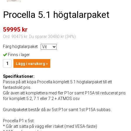
Procella 5.1 högtalarpaket
59995 kr
Ord. 90475 kr. Du sparar 30480 kr (34%)
Färg högtalarpaket
Finns i lager
Lägg i varukorg »
Specifikationer:
Passa på att köpa Procella komplett 5.1 högtalarpaket till ett
fantastiskt pris.
Går även att komplettera med fler P1or samt P15A till reducerat pris
för komplett 5.2, 7.1 eller 7.2 + ATMOS osv
Grundpaketet består då av 5st P1or samt 1st P15A subbas.
Procella P1 x 5st:
* Går att sätta på vägg eller i taket (med VESA-fäste)