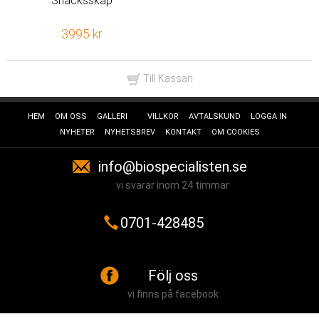
Snacksskåp
3995 kr
Till Kassan
HEM
OM OSS
GALLERI
VILLKOR
AVTALSKUND
LOGGA IN
NYHETER
NYHETSBREV
KONTAKT
OM COOKIES
info@biospecialisten.se
vi svarar inom 24 timmar
0701-428485
Följ oss
vi finns på facebook