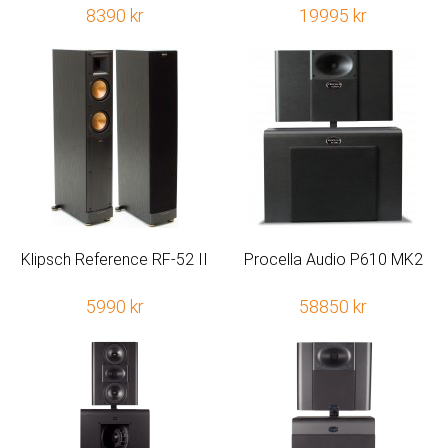
8390 kr
19995 kr
Klipsch Reference RF-52 II
Procella Audio P610 MK2
5990 kr
58850 kr