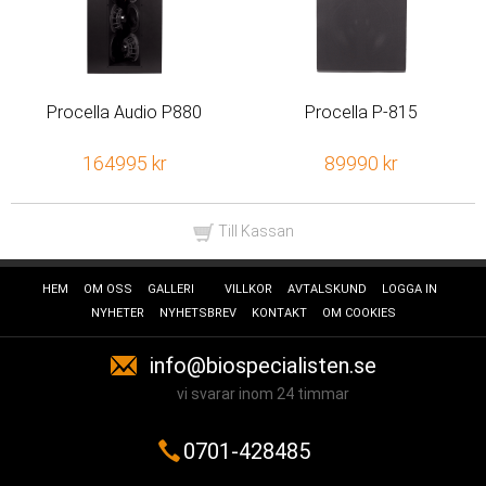
Procella Audio P880
Procella P-815
164995 kr
89990 kr
Till Kassan
HEM
OM OSS
GALLERI
VILLKOR
AVTALSKUND
LOGGA IN
NYHETER
NYHETSBREV
KONTAKT
OM COOKIES
info@biospecialisten.se
vi svarar inom 24 timmar
0701-428485