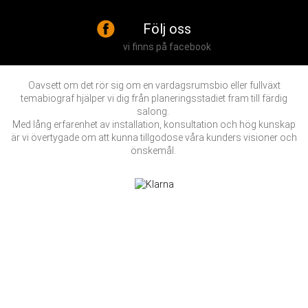
Följ oss
vi finns på facebook
Oavsett om det rör sig om en vardagsrumsbio eller fullväxt
temabiograf hjälper vi dig från planeringsstadiet fram till färdig
salong.
Med lång erfarenhet av installation, konsultation och hög kunskap
är vi övertygade om att kunna tillgodose våra kunders visioner och
önskemål.