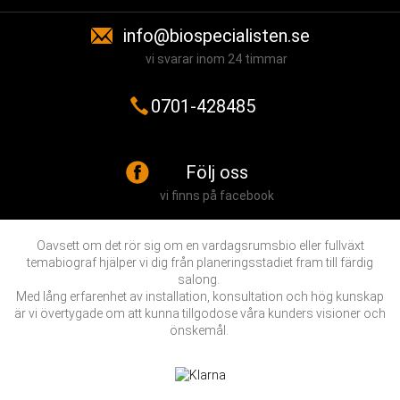
info@biospecialisten.se
vi svarar inom 24 timmar
0701-428485
Följ oss
vi finns på facebook
Oavsett om det rör sig om en vardagsrumsbio eller fullväxt
temabiograf hjälper vi dig från planeringsstadiet fram till färdig
salong.
Med lång erfarenhet av installation, konsultation och hög kunskap
är vi övertygade om att kunna tillgodose våra kunders visioner och
önskemål.