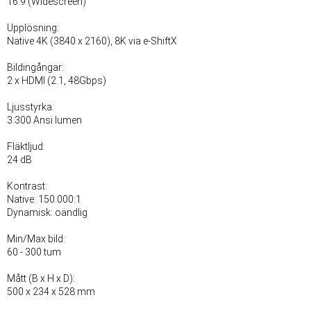
16:9 (Widescreen)
Upplösning:
Native 4K (3840 x 2160), 8K via e-ShiftX
Bildingångar:
2 x HDMI (2.1, 48Gbps)
Ljusstyrka:
3.300 Ansi lumen
Fläktljud:
24 dB
Kontrast:
Native: 150.000:1
Dynamisk: oändlig
Min/Max bild:
60 - 300 tum
Mått (B x H x D):
500 x 234 x 528 mm