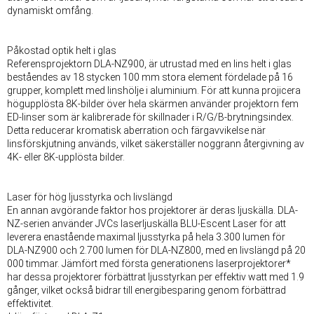
dynamiskt omfång.
Påkostad optik helt i glas
Referensprojektorn DLA-NZ900, är utrustad med en lins helt i glas
beståendes av 18 stycken 100 mm stora element fördelade på 16
grupper, komplett med linshölje i aluminium. För att kunna projicera
högupplösta 8K-bilder över hela skärmen använder projektorn fem
ED-linser som är kalibrerade för skillnader i R/G/B-brytningsindex.
Detta reducerar kromatisk aberration och färgavvikelse när
linsförskjutning används, vilket säkerställer noggrann återgivning av
4K- eller 8K-upplösta bilder.
Laser för hög ljusstyrka och livslängd
En annan avgörande faktor hos projektorer är deras ljuskälla. DLA-
NZ-serien använder JVCs laserljuskälla BLU-Escent Laser för att
leverera enastående maximal ljusstyrka på hela 3.300 lumen för
DLA-NZ900 och 2.700 lumen för DLA-NZ800, med en livslängd på 20
000 timmar. Jämfört med första generationens laserprojektorer*
har dessa projektorer förbättrat ljusstyrkan per effektiv watt med 1.9
gånger, vilket också bidrar till energibesparing genom förbättrad
effektivitet.