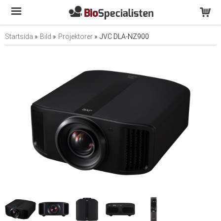
Startsida
»
Bild
»
Projektorer
»
JVC DLA-NZ900