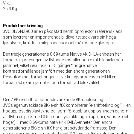
Vikt:
25.3 Kg
Produktbeskrivning
JVC DLA-NZ900 är en påkostad hembioprojektor i referensklass
som levererar en imponerande bildkvalitet tack vare sin höga
ljusstyrka, kraftfulla bildprocessor och påkostade glasoptik.
Den tredje generationens 0.69-tums Native 4K D-ILA-enheten har
förbättrat justeringen av flytande kristaller och ökat bildpixlarnas
jämnhet, vilket resulterar i 1.5 gånger* högre native
kontrastförhållande jämfört med den andra generationen.
Dessutom har förbättringar i tillverkningsprocessen lett till en
förbättrad skärmjämnhet och förbättrad bildkvalitet.
Gen2 8K/e-shift för häpnadsväckande 8K-upplösning
JVCs egenutvecklade 8K/e-shiftX kombinerar "e-shift-teknologi" – en
högupplöst displayteknologi som fördubblar upplösningen genom
att flytta en pixel med 0.5 pixlar i fyra riktningar (upp, ner, vänster och
höger) – med 0.69-tums native 4K D-ILA-enheter. Den andra
generationens 8K/e-shiftX har gjort betydande framsteg. Den
senaste versionen är utrustad med JVC nyaste 8K-skalningsmotor,