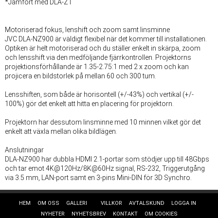
*Jämfört med DLA-Z1
Motoriserad fokus, lenshift och zoom samt linsminne
JVC DLA-NZ900 är väldigt flexibel när det kommer till installationen.
Optiken är helt motoriserad och du ställer enkelt in skärpa, zoom
och lensshift via den medföljande fjärrkontrollen. Projektorns
projektionsförhållande är 1.35-2.75:1 med 2 x zoom och kan
projicera en bildstorlek på mellan 60 och 300 tum.
Lensshiften, som både är horisontell (+/-43%) och vertikal (+/-
100%) gör det enkelt att hitta en placering för projektorn.
Projektorn har dessutom linsminne med 10 minnen vilket gör det
enkelt att växla mellan olika bildlägen.
Anslutningar
DLA-NZ900 har dubbla HDMI 2.1-portar som stödjer upp till 48Gbps
och tar emot 4K@120Hz/8K@60Hz signal, RS-232, Triggerutgång
via 3.5 mm, LAN-port samt en 3-pins Mini-DIN för 3D Synchro.
HEM
OM OSS
GALLERI
VILLKOR
AVTALSKUND
LOGGA IN
NYHETER
NYHETSBREV
KONTAKT
OM COOKIES