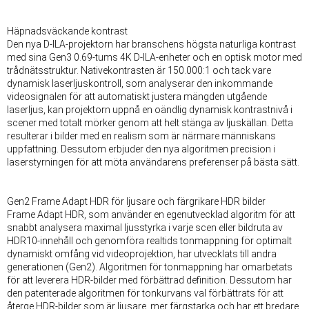
Häpnadsväckande kontrast
Den nya D-ILA-projektorn har branschens högsta naturliga kontrast
med sina Gen3 0.69-tums 4K D-ILA-enheter och en optisk motor med
trådnätsstruktur. Nativekontrasten är 150.000:1 och tack vare
dynamisk laserljuskontroll, som analyserar den inkommande
videosignalen för att automatiskt justera mängden utgående
laserljus, kan projektorn uppnå en oändlig dynamisk kontrastnivå i
scener med totalt mörker genom att helt stänga av ljuskällan. Detta
resulterar i bilder med en realism som är närmare människans
uppfattning. Dessutom erbjuder den nya algoritmen precision i
laserstyrningen för att möta användarens preferenser på bästa sätt.
Gen2 Frame Adapt HDR för ljusare och färgrikare HDR bilder
Frame Adapt HDR, som använder en egenutvecklad algoritm för att
snabbt analysera maximal ljusstyrka i varje scen eller bildruta av
HDR10-innehåll och genomföra realtids tonmappning för optimalt
dynamiskt omfång vid videoprojektion, har utvecklats till andra
generationen (Gen2). Algoritmen för tonmappning har omarbetats
för att leverera HDR-bilder med förbättrad definition. Dessutom har
den patenterade algoritmen för tonkurvans val förbättrats för att
återge HDR-bilder som är ljusare, mer färgstarka och har ett bredare