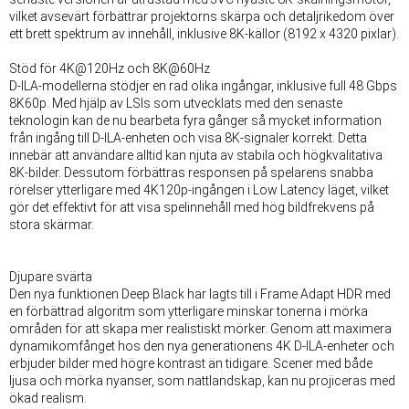
vilket avsevärt förbättrar projektorns skärpa och detaljrikedom över
ett brett spektrum av innehåll, inklusive 8K-källor (8192 x 4320 pixlar).
Stöd för 4K@120Hz och 8K@60Hz
D-ILA-modellerna stödjer en rad olika ingångar, inklusive full 48 Gbps
8K60p. Med hjälp av LSIs som utvecklats med den senaste
teknologin kan de nu bearbeta fyra gånger så mycket information
från ingång till D-ILA-enheten och visa 8K-signaler korrekt. Detta
innebär att användare alltid kan njuta av stabila och högkvalitativa
8K-bilder. Dessutom förbättras responsen på spelarens snabba
rörelser ytterligare med 4K120p-ingången i Low Latency läget, vilket
gör det effektivt för att visa spelinnehåll med hög bildfrekvens på
stora skärmar.
Djupare svärta
Den nya funktionen Deep Black har lagts till i Frame Adapt HDR med
en förbättrad algoritm som ytterligare minskar tonerna i mörka
områden för att skapa mer realistiskt mörker. Genom att maximera
dynamikomfånget hos den nya generationens 4K D-ILA-enheter och
erbjuder bilder med högre kontrast än tidigare. Scener med både
ljusa och mörka nyanser, som nattlandskap, kan nu projiceras med
ökad realism.