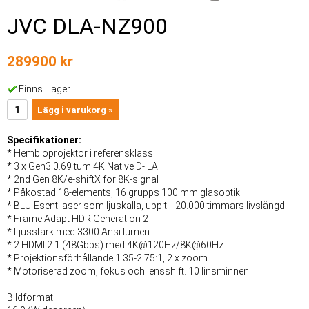
JVC DLA-NZ900
289900 kr
Finns i lager
Lägg i varukorg »
Specifikationer:
* Hembioprojektor i referensklass
* 3 x Gen3 0.69 tum 4K Native D-ILA
* 2nd Gen 8K/e-shiftX för 8K-signal
* Påkostad 18-elements, 16 grupps 100 mm glasoptik
* BLU-Esent laser som ljuskälla, upp till 20.000 timmars livslängd
* Frame Adapt HDR Generation 2
* Ljusstark med 3300 Ansi lumen
* 2 HDMI 2.1 (48Gbps) med 4K@120Hz/8K@60Hz
* Projektionsförhållande 1.35-2.75:1, 2 x zoom
* Motoriserad zoom, fokus och lensshift. 10 linsminnen
Bildformat: