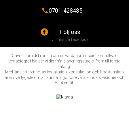
0701-428485
Följ oss
vi finns på facebook
Oavsett om det rör sig om en vardagsrumsbio eller fullväxt
temabiograf hjälper vi dig från planeringsstadiet fram till färdig
salong.
Med lång erfarenhet av installation, konsultation och hög kunskap
är vi övertygade om att kunna tillgodose våra kunders visioner och
önskemål.