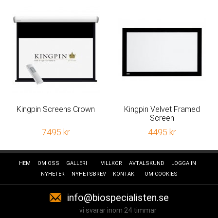
Kingpin Screens Crown
Kingpin Velvet Framed
Screen
7495 kr
4495 kr
HEM
OM OSS
GALLERI
VILLKOR
AVTALSKUND
LOGGA IN
NYHETER
NYHETSBREV
KONTAKT
OM COOKIES
info@biospecialisten.se
vi svarar inom 24 timmar